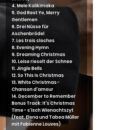
4. Mele Kalikimaka
5. God Rest Ye, Merry
Gentlemen
6. Drei Nüsse für
Aschenbrödel
7. Les trois cloches
8. Evening Hymn
9. Dreaming Christmas
10. Leise rieselt der Schnee
11. Jingle Bells
12. So This Is Christmas
13. White Christmas -
Chanson d'amour
14. December to Remember
Bonus Track: It's Christmas
Time - s'isch Wienachtszyt
(feat. Elena und Tabea Müller
mit Fabienne Louves)