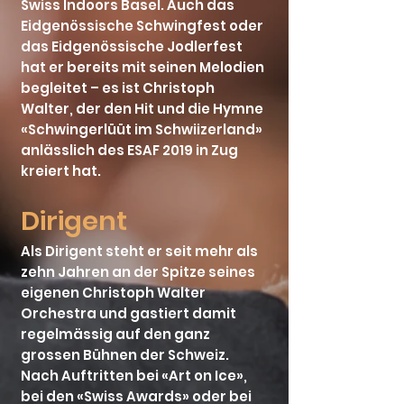
Swiss Indoors Basel. Auch das
Eidgenössische Schwingfest oder
das Eidgenössische Jodlerfest
hat er bereits mit seinen Melodien
begleitet – es ist Christoph
Walter, der den Hit und die Hymne
«Schwingerlüüt im Schwiizerland»
anlässlich des ESAF 2019 in Zug
kreiert hat.
Dirigent
Als Dirigent steht er seit mehr als
zehn Jahren an der Spitze seines
eigenen Christoph Walter
Orchestra und gastiert damit
regelmässig auf den ganz
grossen Bühnen der Schweiz.
Nach Auftritten bei «Art on Ice»,
bei den «Swiss Awards» oder bei