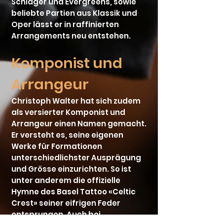
Schlager und Evergreens, sowie
beliebte Partien aus Klassik und
Oper lässt er in raffinierten
Arrangements neu entstehen.
Komponist und
Arrangeur
Christoph Walter hat sich zudem
als versierter Komponist und
Arrangeur einen Namen gemacht.
Er versteht es, seine eigenen
Werke für Formationen
unterschiedlichster Ausprägung
und Grösse einzurichten. So ist
unter anderem die offizielle
Hymne des Basel Tattoo «Celtic
Crest» seiner eifrigen Feder
entsprungen. Auch bei