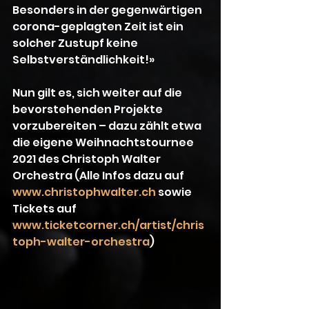
Besonders in der gegenwärtigen 
corona-geplagten Zeit ist ein 
solcher Zustupf keine 
Selbstverständlichkeit!»
Nun gilt es, sich weiter auf die 
bevorstehenden Projekte 
vorzubereiten – dazu zählt etwa 
die eigene Weihnachtstournee 
2021 des Christoph Walter 
Orchestra (Alle Infos dazu auf 
www.christophwalter.ch
 sowie 
Tickets auf 
www.ticketcorner.ch/artist/chris
toph-walter-orchestra
) 