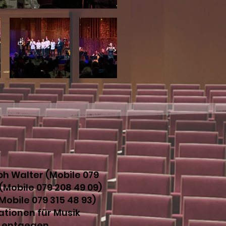
h Walter (Mobile 079
 (Mobile 079 208 49 09)
obile 079 315 48 93)
tionen für Musik
5 entgegen.