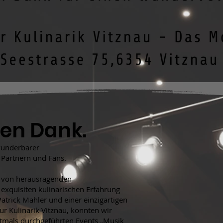
hen Dank.
wunderbarer
 Partnern und Fans.
 von herausragenden
 exquisiten kulinarischen Erfahrung
atrick Mahler und einer einzigartigen
ur Kulinarik Vitznau, konnten wir
tmals durchgeführten Events „Musik