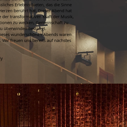
sliches Erlebnis bieten, das die Sinne
erzen berührt hat. Dieser Abend hat
 der transformativen Kraft der Musik,
motionen zu wecken, Gemeinschaft zu
u überwinden bestätigt.
l dieses wunderschönen Abends waren
 Wir freuen uns bereits auf nächstes
ly