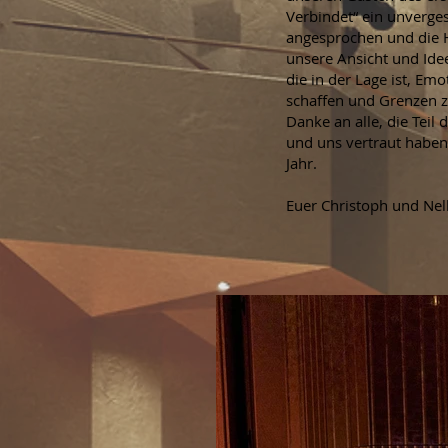
Verbindet“ ein unverges
angesprochen und die H
unsere Ansicht und Idee
die in der Lage ist, E
schaffen und Grenzen z
Danke an alle, die Tei
und uns vertraut haben.
Jahr.
Euer Christoph und Nel