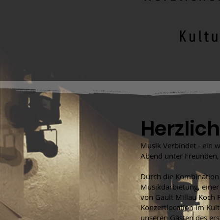
Herzlic
Musik Verbindet - ein 
Abend unter Freunden,
Durch die Kombination
Musikdarbietung, einer
von Gault Millau Koch P
Konzertlocation im Kult
unseren Gästen des ers