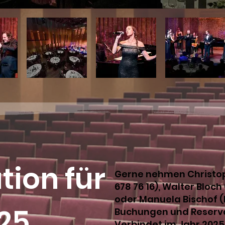
tion für
Gerne nehmen Christop
678 76 16), Walter Bloch
oder Manuela Bischof (M
25
Buchungen und Reserva
Verbindet im Jahr 202